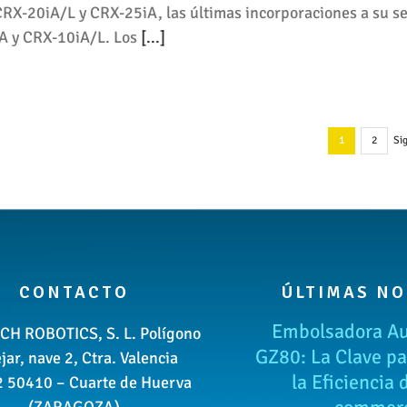
RX-20iA/L y CRX-25iA, las últimas incorporaciones a su se
iA y CRX-10iA/L. Los
[...]
Si
1
2
CONTACTO
ÚLTIMAS NO
Embolsadora A
CH ROBOTICS, S. L. Polígono
GZ80: La Clave pa
ejar, nave 2, Ctra. Valencia
la Eficiencia 
2 50410 – Cuarte de Huerva