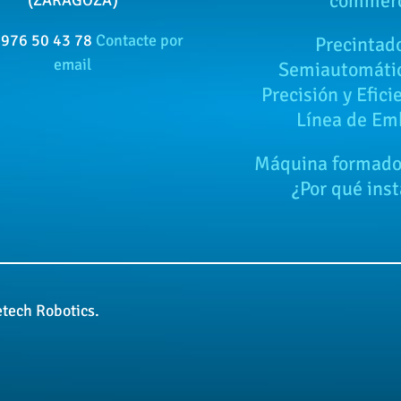
commer
(ZARAGOZA)
 976 50 43 78
Contacte por
Precintad
email
Semiautomáti
Precisión y Efici
Línea de Em
Máquina formador
¿Por qué inst
tech Robotics.