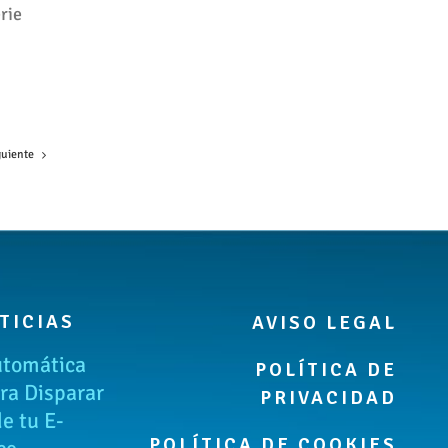
rie
guiente
TICIAS
AVISO LEGAL
utomática
POLÍTICA DE
ra Disparar
PRIVACIDAD
de tu E-
POLÍTICA DE COOKIES