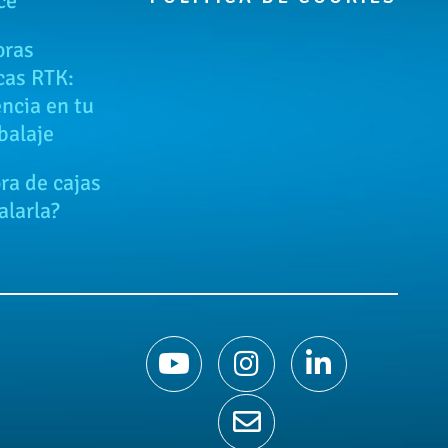
ce
oras
cas RTK:
encia en tu
balaje
a de cajas
alarla?