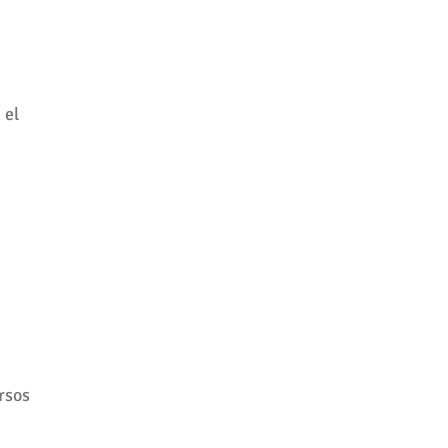
 el
rsos