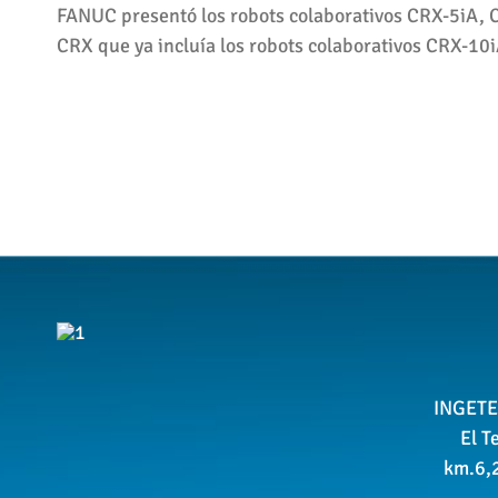
FANUC presentó los robots colaborativos CRX-5iA, C
CRX que ya incluía los robots colaborativos CRX-10
INGETE
El T
km.6,