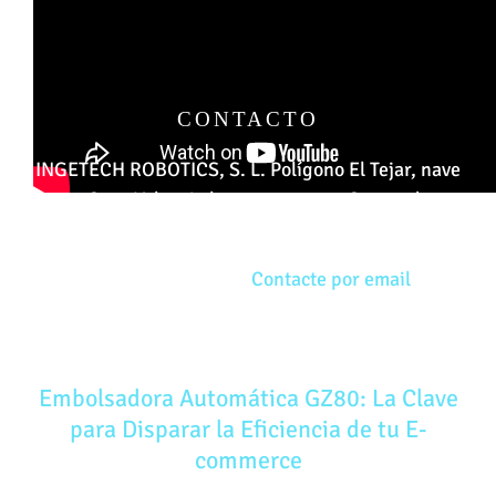
CONTACTO
INGETECH ROBOTICS, S. L. Polígono El Tejar, nave
2, Ctra. Valencia km.6,2 50410 – Cuarte de
Huerva (ZARAGOZA)
Tfno. 976 50 43 78
Contacte por email
ÚLTIMAS NOTICIAS
Embolsadora Automática GZ80: La Clave
para Disparar la Eficiencia de tu E-
commerce