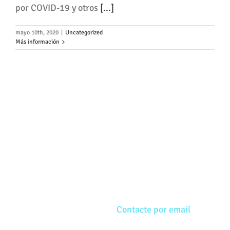
por COVID-19 y otros
[...]
mayo 10th, 2020
|
Uncategorized
Más información
CONTACTO
INGETECH ROBOTICS, S. L. Polígono El Tejar, nave
2, Ctra. Valencia km.6,2 50410 – Cuarte de
Huerva (ZARAGOZA)
Tfno. 976 50 43 78
Contacte por email